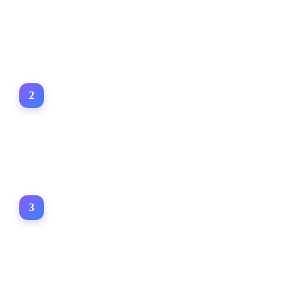
Demandez des témoignages à vos meilleurs clients.
Étape
2
:
Utilisez-les en vente
Présentez-les en rendez-vous ou par email.
Étape
3
:
Renforcez la confiance
Facilitez la prise de décision.