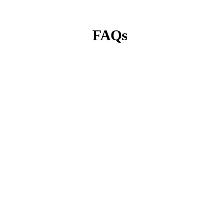
FAQs
Les témoignages vidéo sont-ils efficaces en
B2B ?
Oui, ils renforcent fortement la confiance.
Peuvent-ils être partagés en privé ?
Oui, via lien ou email.