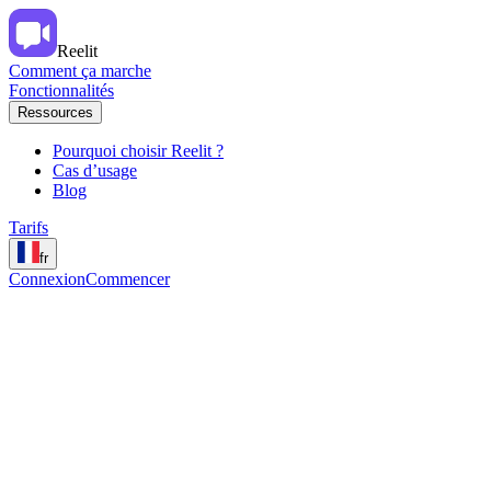
Reelit
Comment ça marche
Fonctionnalités
Ressources
Pourquoi choisir Reelit ?
Cas d’usage
Blog
Tarifs
fr
Connexion
Commencer
Des témoignages vidéo