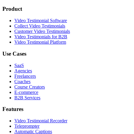
Product
Video Testimonial Software
Collect Video Testimonials
Customer Video Testimonials
Video Testimonials for B2B
Video Testimonial Platform
Use Cases
SaaS
Agencies
Freelancers
Coaches
Course Creators
E-commerce
B2B Services
Features
Video Testimonial Recorder
Teleprompter
Automatic Captions