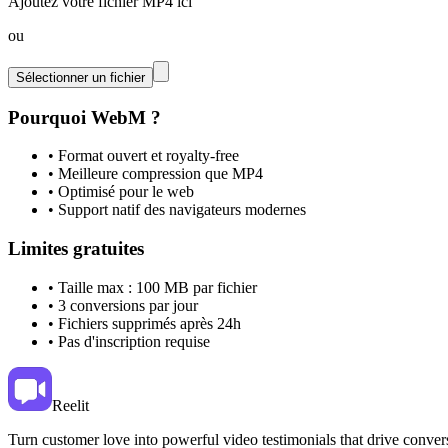
Ajoutez votre fichier MP4 ici
ou
Sélectionner un fichier
Pourquoi WebM ?
•
Format ouvert et royalty-free
•
Meilleure compression que MP4
•
Optimisé pour le web
•
Support natif des navigateurs modernes
Limites gratuites
•
Taille max : 100 MB par fichier
•
3 conversions par jour
•
Fichiers supprimés après 24h
•
Pas d'inscription requise
Reelit
Turn customer love into powerful video testimonials that drive conver