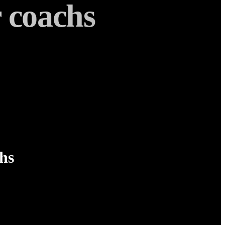
 coachs
chs