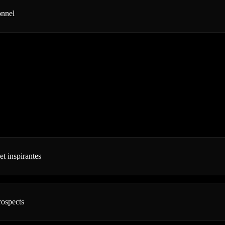
onnel
et inspirantes
rospects