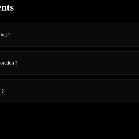
ents
hing ?
oration ?
 ?